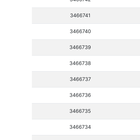
3466741
3466740
3466739
3466738
3466737
3466736
3466735
3466734