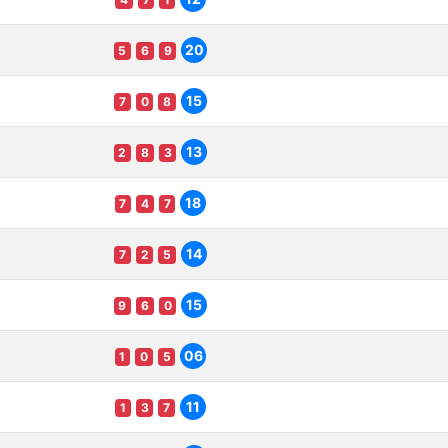
20
5
6
9
15
7
0
8
13
2
8
3
18
7
4
7
14
7
2
5
15
9
6
0
06
1
0
5
11
1
3
7