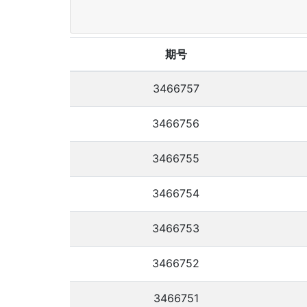
期号
3466757
3466756
3466755
3466754
3466753
3466752
3466751