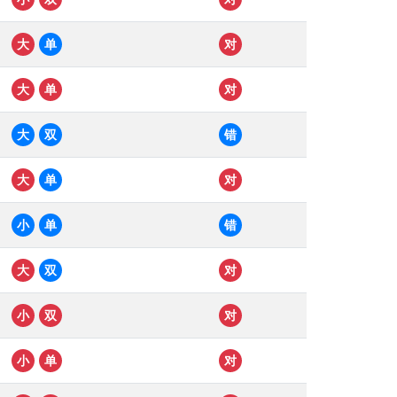
大
单
对
大
单
对
大
双
错
大
单
对
小
单
错
大
双
对
小
双
对
小
单
对