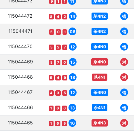
115044473
杀4N3
11
错
9
1
1
115044472
杀4N2
14
错
8
4
2
115044471
杀4N2
06
错
5
0
1
115044470
杀4N0
12
错
3
2
7
115044469
杀4N0
15
对
8
7
0
115044468
杀4N1
18
对
5
4
9
115044467
杀4N0
12
错
4
3
5
115044466
杀4N1
13
错
1
6
6
115044465
杀4N3
16
对
1
6
9