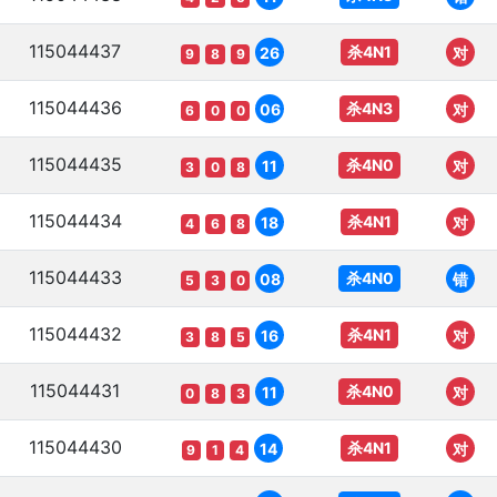
115044437
杀4N1
26
对
9
8
9
115044436
杀4N3
06
对
6
0
0
115044435
杀4N0
11
对
3
0
8
115044434
杀4N1
18
对
4
6
8
115044433
杀4N0
08
错
5
3
0
115044432
杀4N1
16
对
3
8
5
115044431
杀4N0
11
对
0
8
3
115044430
杀4N1
14
对
9
1
4