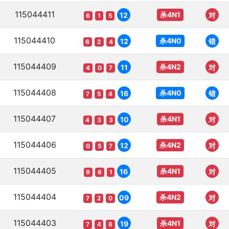
115044411
杀4N1
12
对
6
1
5
115044410
杀4N0
12
错
6
2
4
115044409
杀4N2
11
对
4
0
7
115044408
杀4N0
16
错
7
5
4
115044407
杀4N1
10
对
4
3
3
115044406
杀4N2
12
对
0
5
7
115044405
杀4N1
16
对
9
6
1
115044404
杀4N2
09
对
7
2
0
115044403
杀4N1
19
对
7
4
8