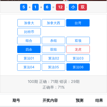
5
+
1
+
6
=
12
-
小
双
加拿大
加拿大西
台湾
比特币
组合
杀组
双项
四余
双组
龙虎
算法01
算法02
算法03
算法04
算法05
算法06
100
期 正确：
71
期 错误：
29
期
正确率：
71
%
期号
开奖内容
预测
结果