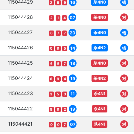
115044429
杀4N0
16
错
2
5
9
115044428
杀4N0
07
对
2
1
4
115044427
杀4N0
20
错
6
7
7
115044426
杀4N2
14
错
0
9
5
115044425
杀4N0
18
对
6
5
7
115044424
杀4N2
19
对
6
9
4
115044423
杀4N1
11
对
3
5
3
115044422
杀4N1
19
对
8
9
2
115044421
杀4N1
07
对
0
0
7