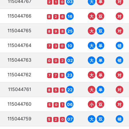
115044767
03
大
单
对
2
1
0
115044766
16
大
双
对
8
2
6
115044765
25
大
双
对
8
9
8
115044764
10
大
单
错
7
3
0
115044763
02
大
单
错
0
0
2
115044762
23
大
单
对
7
7
9
115044761
22
大
单
对
8
5
9
115044760
06
小
双
对
5
0
1
115044759
07
大
双
错
5
2
0