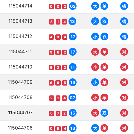
115044714
02
大
单
错
0
0
2
115044713
13
大
双
错
8
1
4
115044712
17
小
双
错
4
9
4
115044711
17
大
单
对
9
6
2
115044710
11
小
单
对
6
3
2
115044709
19
小
单
对
6
8
5
115044708
07
小
单
对
2
1
4
115044707
15
大
双
对
6
7
2
115044706
13
大
单
对
0
9
4