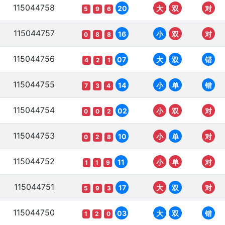
115044758
20
大
双
对
5
9
6
115044757
16
小
双
对
0
8
8
115044756
07
大
双
错
4
2
1
115044755
14
小
单
错
7
3
4
115044754
02
小
双
对
0
0
2
115044753
10
小
单
对
0
2
8
115044752
11
小
单
对
1
1
9
115044751
17
大
双
对
5
9
3
115044750
03
大
双
错
1
2
0