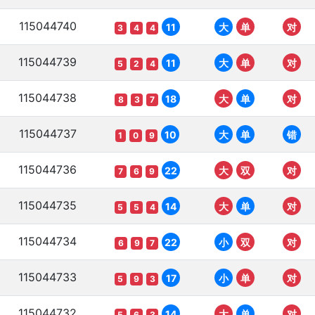
115044740
11
大
单
对
3
4
4
115044739
11
大
单
对
5
2
4
115044738
18
大
单
对
8
3
7
115044737
10
大
单
错
1
0
9
115044736
22
大
双
对
7
6
9
115044735
14
大
单
对
5
5
4
115044734
22
小
双
对
6
9
7
115044733
17
小
单
对
5
9
3
115044732
14
大
单
对
5
6
3