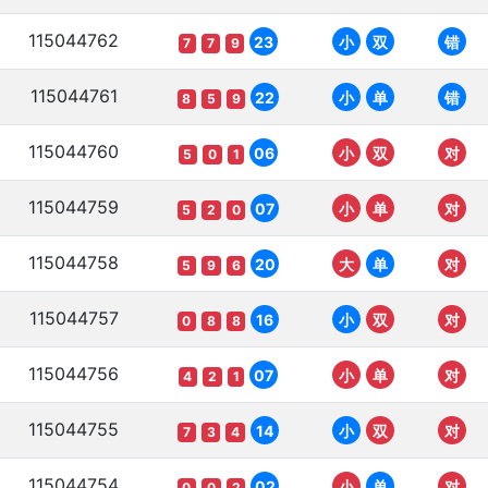
115044762
23
小
双
错
7
7
9
115044761
22
小
单
错
8
5
9
115044760
06
小
双
对
5
0
1
115044759
07
小
单
对
5
2
0
115044758
20
大
单
对
5
9
6
115044757
16
小
双
对
0
8
8
115044756
07
小
单
对
4
2
1
115044755
14
小
双
对
7
3
4
115044754
02
小
单
对
0
0
2