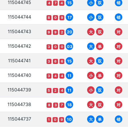
115044745
15
小
双
错
4
7
4
115044744
17
小
双
错
8
0
9
115044743
20
大
双
对
9
9
2
115044742
03
大
单
对
3
0
0
115044741
15
大
双
对
3
6
6
115044740
11
小
单
对
3
4
4
115044739
11
小
双
对
5
2
4
115044738
18
大
双
对
8
3
7
115044737
10
大
单
错
1
0
9