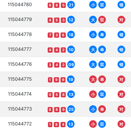
115044780
21
小
双
错
8
8
5
115044779
12
大
双
对
4
5
3
115044778
18
小
单
错
7
3
8
115044777
10
大
单
错
4
4
2
115044776
09
大
双
错
3
4
2
115044775
19
大
单
对
1
9
9
115044774
13
小
双
对
0
5
8
115044773
25
小
单
对
8
8
9
115044772
13
小
双
对
1
8
4